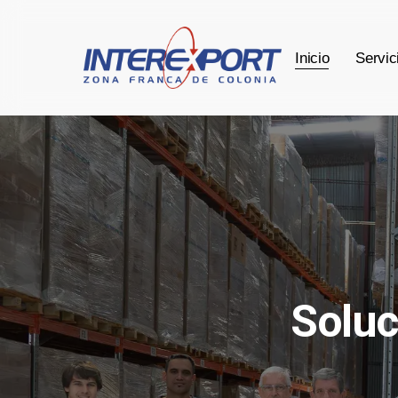
Skip
to
Inicio
Servic
main
content
Soluc