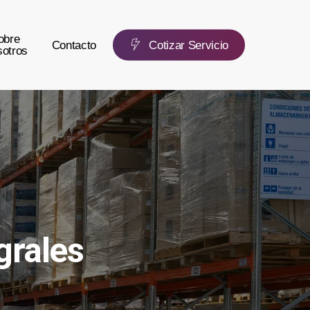
obre
Contacto
C
o
t
i
z
a
r
S
e
r
v
i
c
i
o
otros
grales