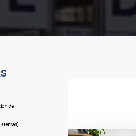
as
ción de
sistemas)